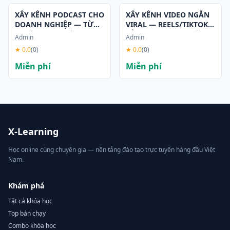
XÂY KÊNH PODCAST CHO
XÂY KÊNH VIDEO NGẮN
DOANH NGHIỆP — TỪ
VIRAL — REELS/TIKTOK
CHIẾN LƯỢC ĐẾN VIDEO
BẰNG AI THỰC CHIẾN
Admin
Admin
PODCAST TỰ ĐỘNG
(KLING STUDIO)
★ 0.0
(0)
★ 0.0
(0)
Miễn phí
Miễn phí
X-Learning
Học online cùng chuyên gia — nền tảng đào tạo trực tuyến hàng đầu Việt
Nam.
Khám phá
Tất cả khóa học
Top bán chạy
Combo khóa học