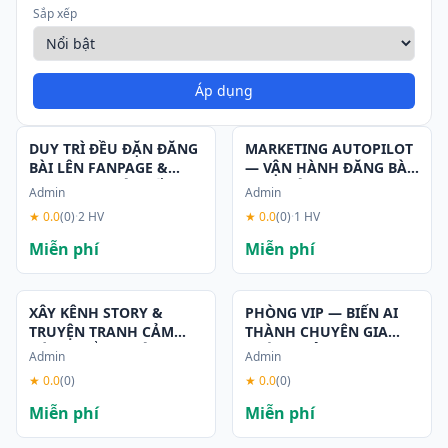
Sắp xếp
Áp dụng
Hot
DUY TRÌ ĐỀU ĐẶN ĐĂNG
MARKETING AUTOPILOT
BÀI LÊN FANPAGE &
— VẬN HÀNH ĐĂNG BÀI
WEBSITE — HỆ THỐNG
24/7 TRÊN WORDPRESS
Admin
Admin
ĐỀU ĐẶN CHO NGƯỜI
& FACEBOOK
★ 0.0
(0)
·
2 HV
★ 0.0
(0)
·
1 HV
BẬN RỘN
Miễn phí
Miễn phí
XÂY KÊNH STORY &
PHÒNG VIP — BIẾN AI
TRUYỆN TRANH CẢM
THÀNH CHUYÊN GIA
XÚC — KỂ CHUYỆN
NGÀNH CỦA BẠN
Admin
Admin
THƯƠNG HIỆU BẰNG
(KHÔNG CÒN PROMPT
★ 0.0
(0)
★ 0.0
(0)
STORY AUTOPILOT
CHUNG CHUNG)
Miễn phí
Miễn phí