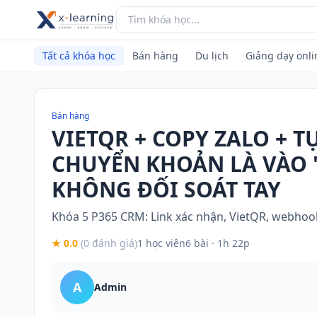
Tất cả khóa học
Bán hàng
Du lịch
Giảng dạy onli
Bán hàng
VIETQR + COPY ZALO + 
CHUYỂN KHOẢN LÀ VÀO 
KHÔNG ĐỐI SOÁT TAY
Khóa 5 P365 CRM: Link xác nhận, VietQR, webhook
★ 0.0
(0 đánh giá)
1 học viên
6 bài · 1h 22p
A
Admin