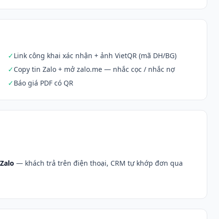
✓
Link công khai xác nhận + ảnh VietQR (mã DH/BG)
✓
Copy tin Zalo + mở zalo.me — nhắc cọc / nhắc nợ
✓
Báo giá PDF có QR
 Zalo
— khách trả trên điện thoại, CRM tự khớp đơn qua