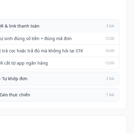
R & link thanh toán
3 bài
ự sinh đúng số tiền + đúng mã đơn
12:00
 trả cọc hoặc trả đủ mà không hỏi lại STK
16:00
R cắt từ app ngân hàng
12:00
 Tự khớp đơn
2 bài
alo thực chiến
1 bài