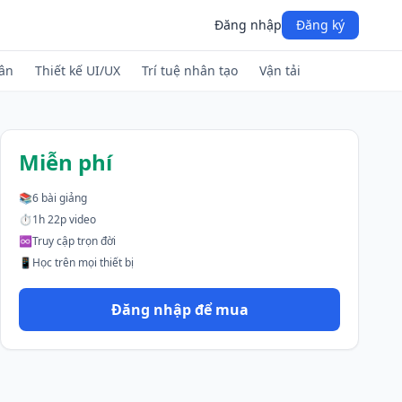
Đăng nhập
Đăng ký
hân
Thiết kế UI/UX
Trí tuệ nhân tạo
Vận tải
Miễn phí
📚
6 bài giảng
⏱
1h 22p video
♾
Truy cập trọn đời
📱
Học trên mọi thiết bị
Đăng nhập để mua