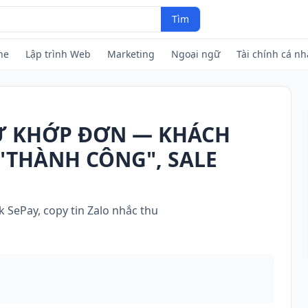
Tìm
ne
Lập trình Web
Marketing
Ngoại ngữ
Tài chính cá n
TỰ KHỚP ĐƠN — KHÁCH
"THÀNH CÔNG", SALE
 SePay, copy tin Zalo nhắc thu