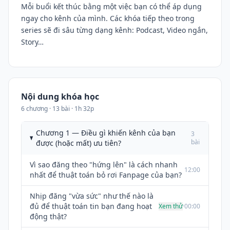
Mỗi buổi kết thúc bằng một việc bạn có thể áp dụng
ngay cho kênh của mình. Các khóa tiếp theo trong
series sẽ đi sâu từng dạng kênh: Podcast, Video ngắn,
Story…
Nội dung khóa học
6 chương · 13 bài · 1h 32p
Chương 1 — Điều gì khiến kênh của bạn
3
bài
được (hoặc mất) ưu tiên?
Vì sao đăng theo "hứng lên" là cách nhanh
12:00
nhất để thuật toán bỏ rơi Fanpage của bạn?
Nhịp đăng "vừa sức" như thế nào là
đủ để thuật toán tin bạn đang hoạt
Xem thử
·
00:00
động thật?