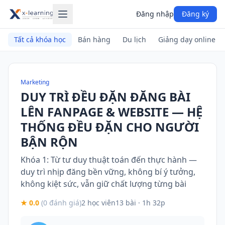
Đăng nhập
Đăng ký
Tất cả khóa học
Bán hàng
Du lịch
Giảng dạy online
Marketing
DUY TRÌ ĐỀU ĐẶN ĐĂNG BÀI
LÊN FANPAGE & WEBSITE — HỆ
THỐNG ĐỀU ĐẶN CHO NGƯỜI
BẬN RỘN
Khóa 1: Từ tư duy thuật toán đến thực hành —
duy trì nhịp đăng bền vững, không bí ý tưởng,
không kiệt sức, vẫn giữ chất lượng từng bài
★ 0.0
(0 đánh giá)
2 học viên
13 bài · 1h 32p