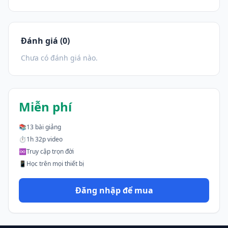
Đánh giá (0)
Chưa có đánh giá nào.
Miễn phí
📚
13 bài giảng
⏱
1h 32p video
♾
Truy cập trọn đời
📱
Học trên mọi thiết bị
Đăng nhập để mua