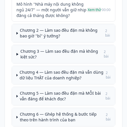
Mô hình "Nhà máy nội dung không
ngủ 24/7" — một người vẫn giữ nhịp
Xem thử
·
00:00
đăng cả tháng được không?
Chương 2 — Làm sao đều đặn mà không
2
bài
bao giờ "bí" ý tưởng?
Chương 3 — Làm sao đều đặn mà không
2
bài
kiệt sức?
Chương 4 — Làm sao đều đặn mà vẫn dùng
2
bài
dữ liệu THẬT của doanh nghiệp?
Chương 5 — Làm sao đều đặn mà MỖI bài
2
bài
vẫn đáng để khách đọc?
Chương 6 — Ghép hệ thống & bước tiếp
2
bài
theo trên hành trình của bạn