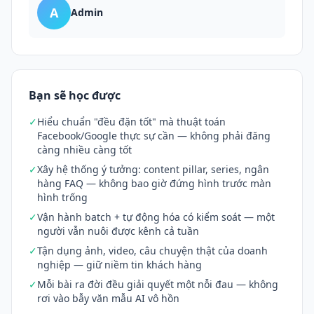
A
Admin
Bạn sẽ học được
✓
Hiểu chuẩn "đều đặn tốt" mà thuật toán
Facebook/Google thực sự cần — không phải đăng
càng nhiều càng tốt
✓
Xây hệ thống ý tưởng: content pillar, series, ngân
hàng FAQ — không bao giờ đứng hình trước màn
hình trống
✓
Vận hành batch + tự động hóa có kiểm soát — một
người vẫn nuôi được kênh cả tuần
✓
Tận dụng ảnh, video, câu chuyện thật của doanh
nghiệp — giữ niềm tin khách hàng
✓
Mỗi bài ra đời đều giải quyết một nỗi đau — không
rơi vào bẫy văn mẫu AI vô hồn